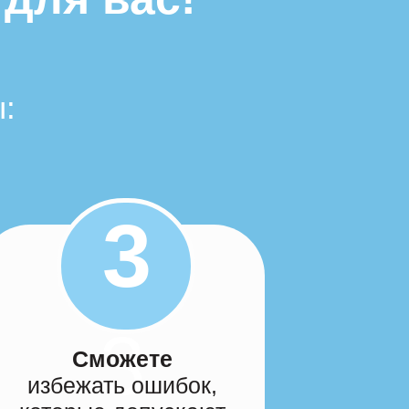
:
3
3
Сможете
избежать ошибок,