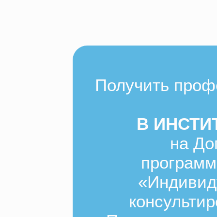
Получить проф
В ИНСТИ
на До
программ
«Индивид
консульти