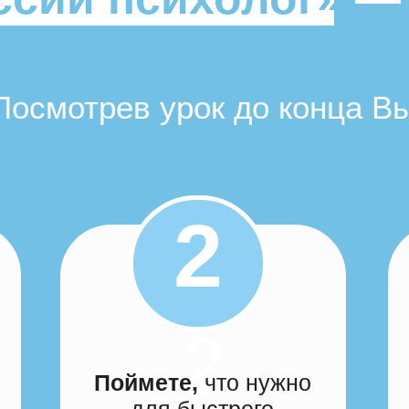
Посмотрев урок до конца Вы
2
2
Поймете,
что нужно