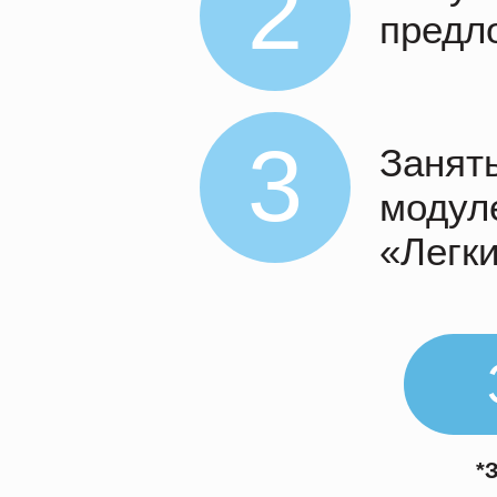
2
предл
3
Занят
модул
«Легк
*