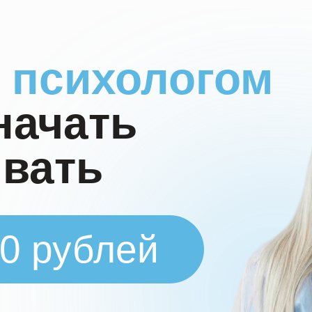
ь психологом
начать
вать
00 рублей