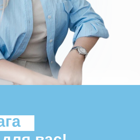
ага
для вас!