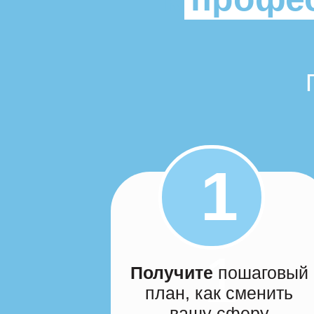
1
1
Получите
пошаговый
план, как сменить
вашу сферу