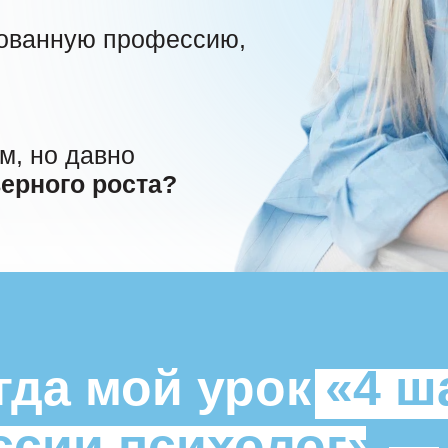
бованную профессию,
м, но давно
ьерного роста?
гда мой урок
«4 ш
ссии психолог»
— 