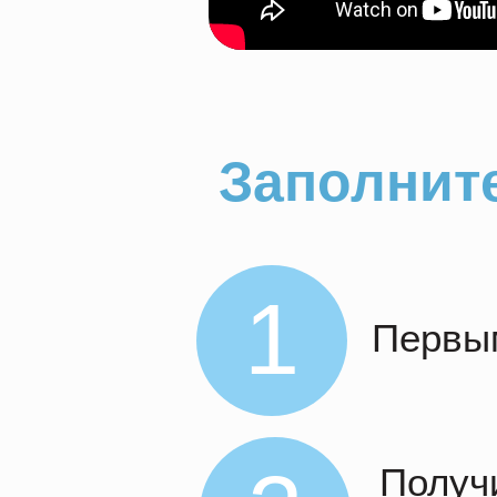
Заполните
1
Первым
Получ