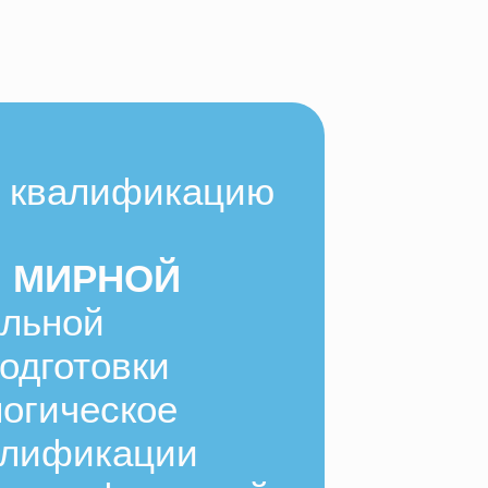
ь квалификацию
Ы МИРНОЙ
альной
одготовки
огическое
алификации