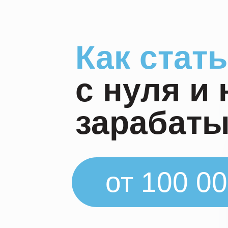
Как стат
с нуля
и 
зарабаты
от 100 0