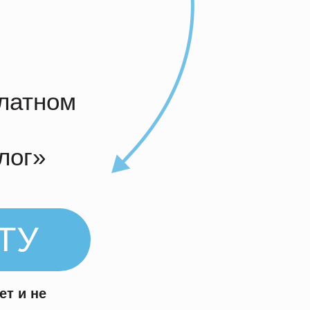
платном
лог»
ТУ
ет и не